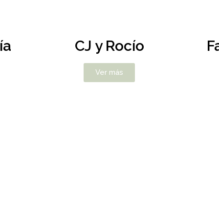
ía
CJ y Rocío
F
Ver más